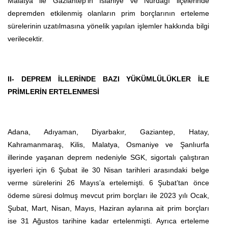
Malatya ile Gaziantep’in İslahiye ve Nurdağı ilçelerinde
depremden etkilenmiş olanların prim borçlarının erteleme
sürelerinin uzatılmasına yönelik yapılan işlemler hakkında bilgi
verilecektir.
II-
DEPREM İLLERİNDE BAZI YÜKÜMLÜLÜKLER İLE
PRİMLERİN ERTELENMESİ
Adana, Adıyaman, Diyarbakır, Gaziantep, Hatay,
Kahramanmaraş, Kilis, Malatya, Osmaniye ve Şanlıurfa
illerinde yaşanan deprem nedeniyle SGK, sigortalı çalıştıran
işyerleri için 6 Şubat ile 30 Nisan tarihleri arasındaki belge
verme sürelerini 26 Mayıs’a ertelemişti. 6 Şubat’tan önce
ödeme süresi dolmuş mevcut prim borçları ile 2023 yılı Ocak,
Şubat, Mart, Nisan, Mayıs, Haziran aylarına ait prim borçları
ise 31 Ağustos tarihine kadar ertelenmişti. Ayrıca erteleme