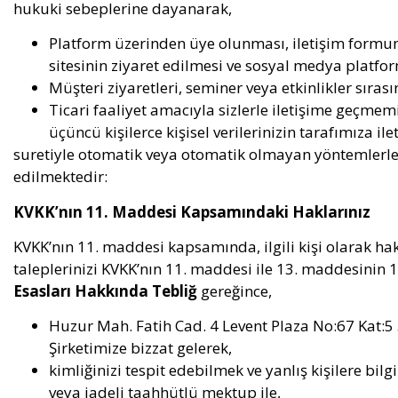
hukuki sebeplerine dayanarak,
Platform üzerinden üye olunması, iletişim formu
sitesinin ziyaret edilmesi ve sosyal medya platfor
Müşteri ziyaretleri, seminer veya etkinlikler sıras
Ticari faaliyet amacıyla sizlerle iletişime geçme
üçüncü kişilerce kişisel verilerinizin tarafımıza ile
suretiyle otomatik veya otomatik olmayan yöntemlerle 
edilmektedir:
KVKK’nın 11. Maddesi Kapsamındaki Haklarınız
KVKK’nın 11. maddesi kapsamında, ilgili kişi olarak hak
taleplerinizi KVKK’nın 11. maddesi ile 13. maddesinin 1.
Esasları Hakkında Tebliğ
gereğince,
Huzur Mah. Fatih Cad. 4 Levent Plaza No:67 Kat:5
Şirketimize bizzat gelerek,
kimliğinizi tespit edebilmek ve yanlış kişilere bilg
veya iadeli taahhütlü mektup ile,