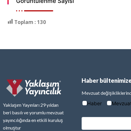
Görüntülenme Sayısı
Toplam :
130
Haber bültenimize
Mevzuat değişikliklerind
Haber
Mevzua
Yaklaşım Yayınları 29 yıldan
beri basılı ve yorumlu mevzuat
yayıncılığında en etkili kuruluş
olmuştur