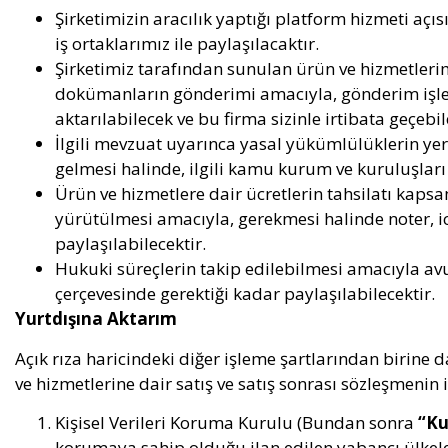
Şirketimizin aracılık yaptığı platform hizmeti açı
iş ortaklarımız ile paylaşılacaktır.
Şirketimiz tarafından sunulan ürün ve hizmetler
dokümanların gönderimi amacıyla, gönderim işlem
aktarılabilecek ve bu firma sizinle irtibata geçebil
İlgili mevzuat uyarınca yasal yükümlülüklerin ye
gelmesi halinde, ilgili kamu kurum ve kuruluşları i
Ürün ve hizmetlere dair ücretlerin tahsilatı kaps
yürütülmesi amacıyla, gerekmesi halinde noter, i
paylaşılabilecektir.
Hukuki süreçlerin takip edilebilmesi amacıyla av
çerçevesinde gerektiği kadar paylaşılabilecektir.
Yurtdışına Aktarım
Açık rıza haricindeki diğer işleme şartlarından birine da
ve hizmetlerine dair satış ve satış sonrası sözleşmenin if
Kişisel Verileri Koruma Kurulu (Bundan sonra
“Ku
korumaya sahip olduğu ilan edilen yabancı ülkel