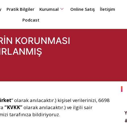
y
Pratik Bilgiler
Kurumsal
Online Satış
İletişim
Podcast
LERİN KORUNMASI
IRLANMIŞ
irket
” olarak anılacaktır.) kişisel verilerinizi, 6698
ra
“KVKK”
olarak anılacaktır.) ve ilgili sair
izi tarafınıza bildiriyoruz.