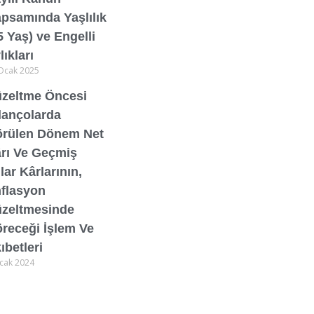
psamında Yaşlılık
5 Yaş) ve Engelli
lıkları
Ocak 2025
zeltme Öncesi
lançolarda
rülen Dönem Net
rı Ve Geçmiş
llar Kârlarının,
flasyon
zeltmesinde
receği İşlem Ve
ıbetleri
cak 2024