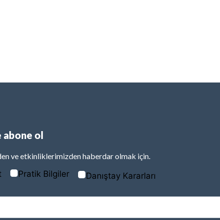
 abone ol
en ve etkinliklerimizden haberdar olmak için.
t
Pratik Bilgiler
Danıştay Kararları