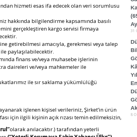
sından hizmeti esas ifa edecek olan veri sorumlusu
Ka
(6
imiz hakkında bilgilendirme kapsamında basılı
Ay
ini gerçekleştiren kargo servisi firmaya
31 
ecektir.
Dü
rine getirebilmesi amacıyla, gerekmesi veya talep
Bi
le paylaşılabilecektir.
Gö
amında finans ve/veya muhasebe işlerinin
cra daireleri ve/veya mahkemeler ile
Kâ
Yı
ukatlarımız ile sır saklama yükümlülüğü
En
Dü
Gö
Ak
yanarak işlenen kişisel verileriniz, Şirket’in ürün
8 O
ası için ilgili kişinin açık rızası temin edilmeksizin,
rul”
olarak anılacaktır.) tarafından yeterli
ere
(“Yeterli Korumaya Sahip Yabancı Ülke”)