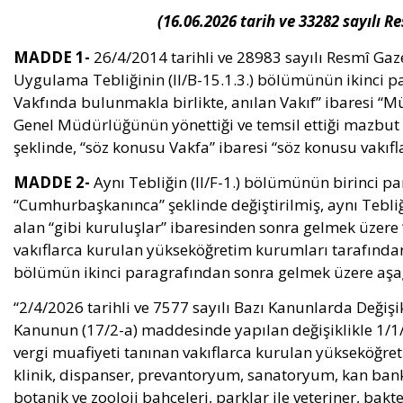
(16.06.2026 tarih ve 33282 sayılı 
MADDE 1-
26/4/2014 tarihli ve 28983 sayılı Resmî Ga
Uygulama Tebliğinin (II/B-15.1.3.) bölümünün ikinci p
Vakfında bulunmakla birlikte, anılan Vakıf” ibaresi “M
Genel Müdürlüğünün yönettiği ve temsil ettiği mazbut v
şeklinde, “söz konusu Vakfa” ibaresi “söz konusu vakıfla
MADDE 2-
Aynı Tebliğin (II/F-1.) bölümünün birinci p
“Cumhurbaşkanınca” şeklinde değiştirilmiş, aynı Tebliğ
alan “gibi kuruluşlar” ibaresinden sonra gelmek üzer
vakıflarca kurulan yükseköğretim kurumları tarafından i
bölümün ikinci paragrafından sonra gelmek üzere aşağ
“2/4/2026 tarihli ve 7577 sayılı Bazı Kanunlarda Değiş
Kanunun (17/2-a) maddesinde yapılan değişiklikle 1/
vergi muafiyeti tanınan vakıflarca kurulan yükseköğre
klinik, dispanser, prevantoryum, sanatoryum, kan bank
botanik ve zooloji bahçeleri, parklar ile veteriner, bakte