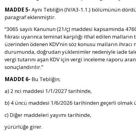
MADDE 5-
Aynı Tebliğin (IV/A3-1.1.) bölümünün dörd
paragraf eklenmiştir.
“3065 sayılı Kanunun (21/ç) maddesi kapsamında 4760
fıkrası uyarınca teminat karşılığı ithal edilen mallar
üzerinden ödenen KDV’nin söz konusu malların ihracı 
durumunda, doğrudan yüklenimler nedeniyle iade taleb
vergi tutarını aşan KDV için vergi inceleme raporu ara
sonuçlandırılır.”
MADDE 6-
Bu Tebliğin;
a) 2 nci maddesi 1/1/2027 tarihinde,
b) 4 üncü maddesi 1/6/2026 tarihinden geçerli olmak ü
c) Diğer maddeleri yayımı tarihinde,
yürürlüğe girer.