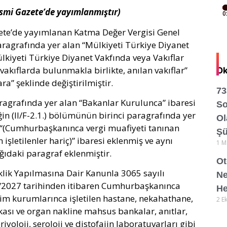
Resmi Gazete’de yayımlanmıştır)
zete’de yayımlanan Katma Değer Vergisi Genel
aragrafında yer alan “Mülkiyeti Türkiye Diyanet
ülkiyeti Türkiye Diyanet Vakfında veya Vakıflar
akıflarda bulunmakla birlikte, anılan vakıflar”
Ok
ra” şeklinde değiştirilmiştir.
73
aragrafında yer alan “Bakanlar Kurulunca” ibaresi
So
in (II/F-2.1.) bölümünün birinci paragrafında yer
Ol
e “(Cumhurbaşkanınca vergi muafiyeti tanınan
Şü
şletilenler hariç)” ibaresi eklenmiş ve aynı
1 M
ıdaki paragraf eklenmiştir.
Ot
iklik Yapılmasına Dair Kanunla 3065 sayılı
Ne
1/2027 tarihinden itibaren Cumhurbaşkanınca
He
tim kurumlarınca işletilen hastane, nekahathane,
2 E
ası ve organ nakline mahsus bankalar, anıtlar,
riyoloji, seroloji ve distofajin laboratuvarları gibi