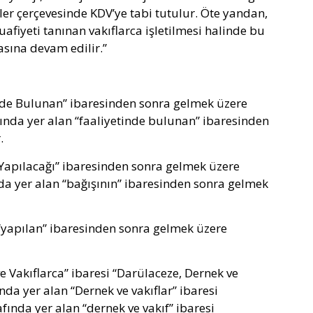
er çerçevesinde KDV’ye tabi tutulur. Öte yandan,
iyeti tanınan vakıflarca işletilmesi halinde bu
asına devam edilir.”
tinde Bulunan” ibaresinden sonra gelmek üzere
fında yer alan “faaliyetinde bulunan” ibaresinden
.
n Yapılacağı” ibaresinden sonra gelmek üzere
da yer alan “bağışının” ibaresinden sonra gelmek
n “yapılan” ibaresinden sonra gelmek üzere
ve Vakıflarca” ibaresi “Darülaceze, Dernek ve
da yer alan “Dernek ve vakıflar” ibaresi
afında yer alan “dernek ve vakıf” ibaresi