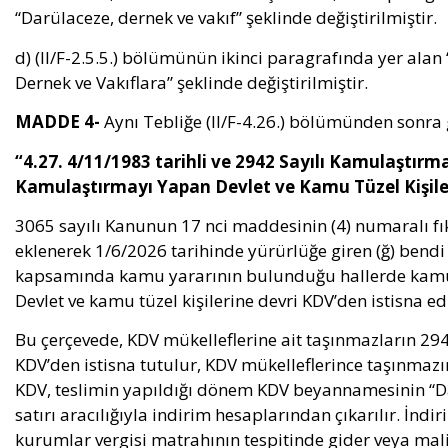
“Darülaceze, dernek ve vakıf” şeklinde değiştirilmiştir.
d) (II/F-2.5.5.) bölümünün ikinci paragrafında yer alan
Dernek ve Vakıflara” şeklinde değiştirilmiştir.
MADDE 4-
Aynı Tebliğe (II/F-4.26.) bölümünden sonra
“4.27. 4/11/1983 tarihli ve 2942 Sayılı Kamulaşt
Kamulaştırmayı Yapan Devlet ve Kamu Tüzel Kişiler
3065 sayılı Kanunun 17 nci maddesinin (4) numaralı fı
eklenerek 1/6/2026 tarihinde yürürlüğe giren (ğ) bend
kapsamında kamu yararının bulunduğu hallerde kamul
Devlet ve kamu tüzel kişilerine devri KDV’den istisna edi
Bu çerçevede, KDV mükelleflerine ait taşınmazların 2
KDV’den istisna tutulur, KDV mükelleflerince taşınmazı
KDV, teslimin yapıldığı dönem KDV beyannamesinin “Da
satırı aracılığıyla indirim hesaplarından çıkarılır. İnd
kurumlar vergisi matrahının tespitinde gider veya maliy