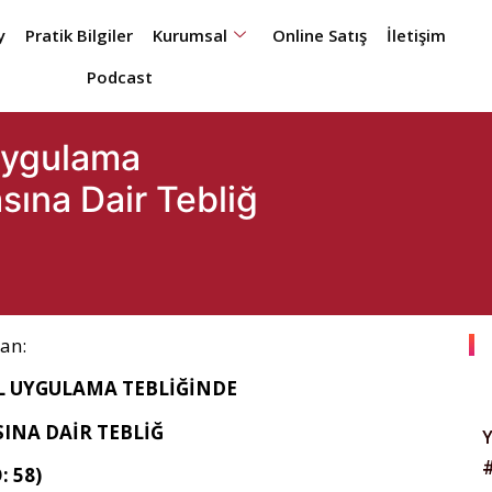
y
Pratik Bilgiler
Kurumsal
Online Satış
İletişim
Podcast
Uygulama
sına Dair Tebliğ
dan:
L UYGULAMA TEBLİĞİNDE
SINA DAİR TEBLİĞ
: 58)