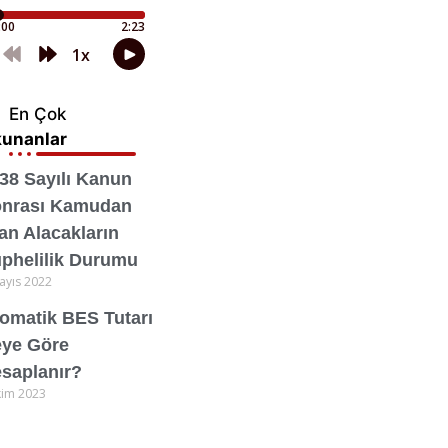
En Çok
unanlar
38 Sayılı Kanun
nrası Kamudan
an Alacakların
phelilik Durumu
ayıs 2022
omatik BES Tutarı
ye Göre
saplanır?
kim 2023