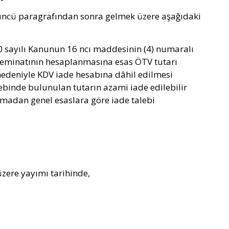
üncü paragrafından sonra gelmek üzere aşağıdaki
 sayılı Kanunun 16 ncı maddesinin (4) numaralı
ın teminatının hesaplanmasına esas ÖTV tutarı
nedeniyle KDV iade hesabına dâhil edilmesi
inde bulunulan tutarın azami iade edilebilir
nmadan genel esaslara göre iade talebi
zere yayımı tarihinde,