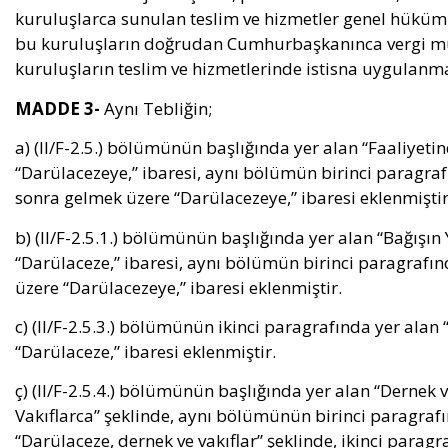
kuruluşlarca sunulan teslim ve hizmetler genel hüküml
bu kuruluşların doğrudan Cumhurbaşkanınca vergi muaf
kuruluşların teslim ve hizmetlerinde istisna uygulanm
MADDE 3-
Aynı Tebliğin;
a) (II/F-2.5.) bölümünün başlığında yer alan “Faaliye
“Darülacezeye,” ibaresi, aynı bölümün birinci paragra
sonra gelmek üzere “Darülacezeye,” ibaresi eklenmiştir
b) (II/F-2.5.1.) bölümünün başlığında yer alan “Bağışı
“Darülaceze,” ibaresi, aynı bölümün birinci paragrafın
üzere “Darülacezeye,” ibaresi eklenmiştir.
c) (II/F-2.5.3.) bölümünün ikinci paragrafında yer ala
“Darülaceze,” ibaresi eklenmiştir.
ç) (II/F-2.5.4.) bölümünün başlığında yer alan “Dernek 
Vakıflarca” şeklinde, aynı bölümünün birinci paragrafın
“Darülaceze, dernek ve vakıflar” şeklinde, ikinci paragr