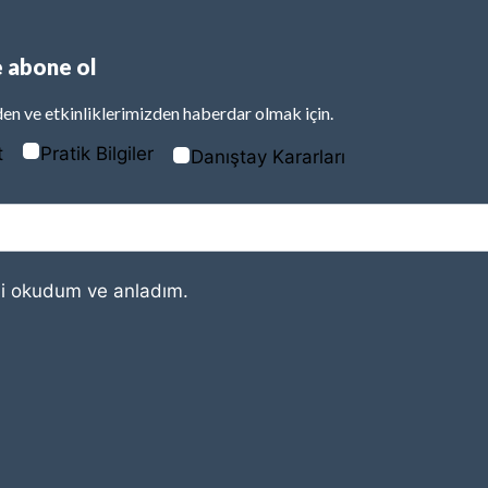
 abone ol
en ve etkinliklerimizden haberdar olmak için.
t
Pratik Bilgiler
Danıştay Kararları
i
okudum ve anladım.