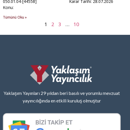
050.01.04-[44558] Karar Tarihi: 28.07.2026
Konu:
Tümünü Oku »
1
2
3
…
10
Yaklaşım Yayınları 29 yıldan beri basılı ve yorumlu mevzuat
yayıncılığında en etkili kuruluş olmuştur