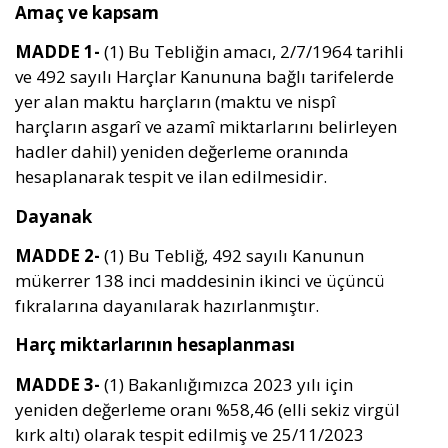
Ama
ç ve kapsam
MADDE 1-
(1) Bu Tebliğin amacı, 2/7/1964 tarihli
ve 492 sayılı Harçlar Kanununa bağlı tarifelerde
yer alan maktu harçların (maktu ve nispî
harçların asgarî ve azamî miktarlarını belirleyen
hadler dahil) yeniden değerleme oranında
hesaplanarak tespit ve ilan edilmesidir.
Dayanak
MADDE 2-
(1) Bu Tebliğ, 492 sayılı Kanunun
mükerrer 138 inci maddesinin ikinci ve üçüncü
fıkralarına dayanılarak hazırlanmıştır.
Har
ç miktarlarının hesaplanması
MADDE 3-
(1) Bakanlığımızca 2023 yılı için
yeniden değerleme oranı %58,46 (elli sekiz virgül
kırk altı) olarak tespit edilmiş ve 25/11/2023