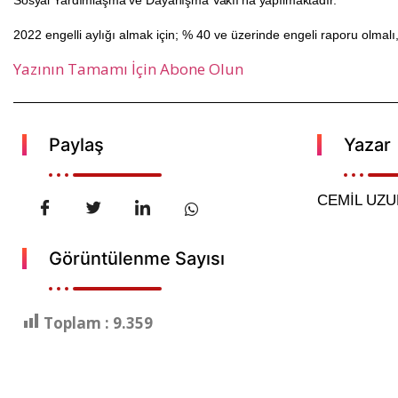
Sosyal Yardımlaşma ve Dayanışma Vakfı’na yapılmaktadır.
2022 engelli aylığı almak için; % 40 ve üzerinde engeli raporu olmalı
Yazının Tamamı İçin Abone Olun
Paylaş
Yazar
CEMİL UZ
Görüntülenme Sayısı
Toplam :
9.359