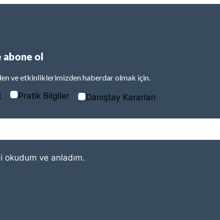
 abone ol
en ve etkinliklerimizden haberdar olmak için.
t
Pratik Bilgiler
Danıştay Kararları
i
okudum ve anladım.