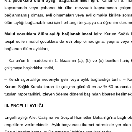
Kız çocuklara ölüm aylığı bağlanabilmesi için;
Kanun’un 5. madd
kapsamında veya yabancı bir ülke mevzuatı kapsamında çalışmıyor 
bağlanmamış olması, evli olmamaları veya evli olmakla birlikte sonr
ölüm aylığı bağlanabilmesi için herhangi bir yaş ya da öğrenim durum
Malul çocuklara ölüm aylığı bağlanabilmesi için;
Kurum Sağlık K
tespit edilen malul çocuklara da evli olup olmadığına, yaşına veya 
bağlanan ölüm aylıkları;
– Kanun’un 5. maddesinin 1. fıkrasının (a), (b) ve (e) bentleri ha
çalışmaya başladıkları tarihi,
– Kendi sigortalılığı nedeniyle gelir veya aylık bağlandığı tarihi,
Kurum Sağlık Kurulu kararı ile çalışma gücünü en az % 60 oranında y
tutulan rapor tarihini, izleyen ödeme dönemi başından itibaren kesilmekt
III- ENGELLİ AYLIĞI
Engelli aylığı Aile, Çalışma ve Sosyal Hizmetler Bakanlığı’na bağlı 
engellilere verilmektedir. Aylık başvurusu ikamet adresinde yer al