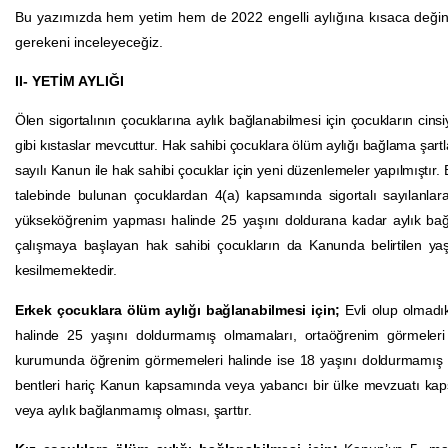
Bu yazımızda hem yetim hem de 2022 engelli aylığına kısaca değin
gerekeni inceleyeceğiz.
II- YETİM AYLIĞI
Ölen sigortalının çocuklarına aylık bağlanabilmesi için çocukların ci
gibi kıstaslar mevcuttur. Hak sahibi çocuklara ölüm aylığı bağlama şartl
sayılı Kanun ile hak sahibi çocuklar için yeni düzenlemeler yapılmıştır
talebinde bulunan çocuklardan 4(a) kapsamında sigortalı sayılanlar
yükseköğrenim yapması halinde 25 yaşını doldurana kadar aylık bağla
çalışmaya başlayan hak sahibi çocukların da Kanunda belirtilen yaş v
kesilmemektedir.
Erkek çocuklara ölüm aylığı bağlanabilmesi için;
Evli olup olmadı
halinde 25 yaşını doldurmamış olmamaları, ortaöğrenim görmeleri 
kurumunda öğrenim görmemeleri halinde ise 18 yaşını doldurmamış olm
bentleri hariç Kanun kapsamında veya yabancı bir ülke mevzuatı kapsam
veya aylık bağlanmamış olması, şarttır.