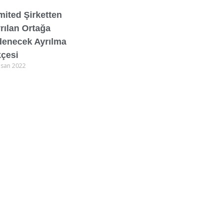
mited Şirketten
rılan Ortağa
enecek Ayrılma
çesi
isan 2022