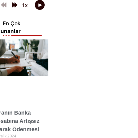
En Çok
unanlar
ranın Banka
sabına Artışsız
arak Ödenmesi
ralık 2024