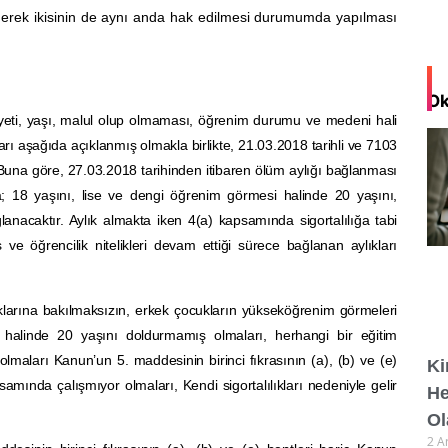
erek ikisinin de aynı anda hak edilmesi durumumda yapılması
Ok
nsiyeti, yaşı, malul olup olmaması, öğrenim durumu ve medeni hali
arı aşağıda açıklanmış olmakla birlikte, 21.03.2018 tarihli ve 7103
. Buna göre, 27.03.2018 tarihinden itibaren ölüm aylığı bağlanması
a; 18 yaşını, lise ve dengi öğrenim görmesi halinde 20 yaşını,
nacaktır. Aylık almakta iken 4(a) kapsamında sigortalılığa tabi
e öğrencilik nitelikleri devam ettiği sürece bağlanan aylıkları
klarına bakılmaksızın, erkek çocukların yükseköğrenim görmeleri
halinde 20 yaşını doldurmamış olmaları, herhangi bir eğitim
aları Kanun’un 5. maddesinin birinci fıkrasının (a), (b) ve (e)
Ki
ında çalışmıyor olmaları, Kendi sigortalılıkları nedeniyle gelir
He
Ol
2 A