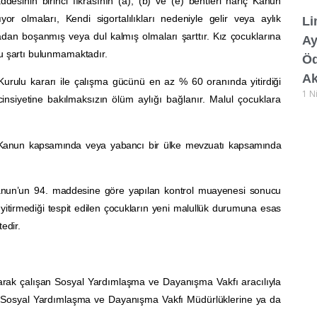
esinin birinci fıkrasının (a), (b) ve (e) bentleri hariç Kanun
olmaları, Kendi sigortalılıkları nedeniyle gelir veya aylık
Li
adan boşanmış veya dul kalmış olmaları şarttır. Kız çocuklarına
Ay
u şartı bulunmamaktadır.
Öd
Ak
urulu kararı ile çalışma gücünü en az % 60 oranında yitirdiği
1 N
cinsiyetine bakılmaksızın
ölüm
aylığı
bağlanır. Ma
lul çocuklara
riç Kanun kapsamında veya yabancı bir ülke mevzuatı kapsamında
 – Kanun’un 94. maddesine göre yapılan kontrol muayenesi sonucu
itirmediği tespit edilen çocukların yeni malullük durumuna esas
edir.
olarak çalışan Sosyal Yardımlaşma ve Dayanışma Vakfı aracılıyla
an Sosyal Yardımlaşma ve Dayanışma Vakfı Müdürlüklerine ya da