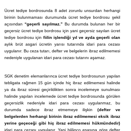
Ücret tediye bordrosunda 8 adet zorunlu unsurdan herhangi
birinin bulunmaması durumunda ücret tediye bordrosu şekil
açısından
“geçerli sayılmaz.”
Bu durumda bulunan her bir
geçersiz ücret tediye bordrosu için yani geçersiz sayılan ücret
tediye bordrosu için
fiilin işlendiği yıl ve ayda geçerli olan
aylık brüt asgari ücretin yarısı tutarında idari para cezası
uygulanır. Bu ceza tutarı, defter ve belgelerin ibraz edilmemesi
nedeniyle uygulanan idari para cezası tutarını aşamaz.
SGK denetim elemanlarınca ücret tediye bordrosunun yapılan
tebligata rağmen 15 gün içinde hiç ibraz edilmemesi halinde
ya da ibraz süresi geçirildikten sonra incelemeye sunulması
halinde yapılan incelemede ücret tediye bordrosunda görülen
geçersizlik nedeniyle idari para cezası uygulanmaz, bu
durumda sadece ibraz etmemeye ilişkin
(defter ve
belgelerden herhangi birinin ibraz edilmemesi eksik ibraz
yerine geçeceği gibi hiç ibraz edilmemesi hükmündedir)
idari para cezası uygulanır. Yani bilânço esasına göre defter