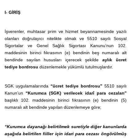
I- GİRİŞ
İşverenler, muhtasar prim ve hizmet beyannamesinde yazılı
olanları doğrulayıcı nitelikte olmak ve 5510 sayılı Sosyal
Sigortalar ve Genel Sağlık Sigortası Kanunu’nun 102.
maddesinin birinci fıkrasının (e) bendinin beş numaralı alt
bendinde sayılan hususları içerecek şekilde
aylık ücret
tediye bordrosu
düzenlemekle yükümlü tutulmuşlardır.
SGK uygulamalarında
“ücret tediye bordrosu”
5510 sayılı
Kanun’un
“Kurumca (SGK) verilecek idarî para cezaları”
başlıklı 102. maddesinin birinci fıkrasının (e) bendinin (5)
numaralı alt bendinde yapılan düzenlemeye göre;
“Kurumca dayanağı belirtilmek suretiyle diğer kanunlarda
aşağıda belirtilen fiiller için idari para cezası öngörülmüş