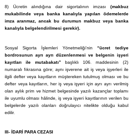
8) Ücretin alındığına dair sigortalının imzası
(makbuz
mukabilinde veya banka kanalıyla yapılan ödemelerde
imza aranmaz, ancak bu durumun makbuz veya banka
kanalıyla belgelendirilmesi gerekir).
Sosyal Sigorta İşlemleri Yönetmeliği’nin
“ücret tediye
bordrosunun ayrı ayrı düzenlenmesi ve belgenin işyeri
kayıtları ile mutabakatı”
başlıklı 106. maddesinin (2)
numaralı fıkrasına göre; aynı işverene ait iş veya işyerleri ile
ilgili defter veya kayıtların müştereken tutulmuş olması ve bu
defter veya kayıtların, her iş veya işyeri için ayrı ayrı verilmiş
olan aylık prim ve hizmet belgesinde yazılı kazançlar toplamı
ile uyumlu olması hâlinde, iş veya işyeri kayıtlarının verilen bu
belgelerde yazılı olanları doğrulayıcı nitelikte olduğu kabul
edilir.
III- İDARİ PARA CEZASI