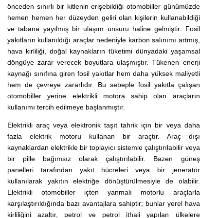
önceden sınırlı bir kitlenin erişebildiği otomobiller günümüzde
hemen hemen her düzeyden geliri olan kişilerin kullanabildiği
ve tabana yayılmış bir ulaşım unsuru haline gelmiştir. Fosil
yakıtların kullanıldığı araçlar nedeniyle karbon salınımı artmış,
hava kirliliği, doğal kaynakların tüketimi dünyadaki yaşamsal
döngüye zarar verecek boyutlara ulaşmıştır. Tükenen enerji
kaynağı sınıfına giren fosil yakıtlar hem daha yüksek maliyetli
hem de çevreye zararlıdır. Bu sebeple fosil yakıtla çalışan
otomobiller yerine elektrikli motora sahip olan araçların
kullanımı tercih edilmeye başlanmıştır.
Elektrikli araç veya elektronik taşıt tahrik için bir veya daha
fazla
elektrik motoru
kullanan bir araçtır. Araç dışı
kaynaklardan elektrikle bir toplayıcı sistemle çalıştırılabilir veya
bir pille bağımsız olarak çalıştırılabilir. Bazen
güneş
panelleri
tarafından
yakıt hücreleri
veya bir jeneratör
kullanılarak yakıtın elektriğe dönüştürülmesiyle de olabilir.
Elektrikli otomobiller içten yanmalı motorlu araçlarla
karşılaştırıldığında bazı avantajlara sahiptir; bunlar yerel
hava
kirliliğini
azaltır, petrol ve petrol ithali yapılan ülkelere