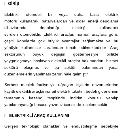
I- GİRİŞ
Elektrikli otomobil bir veya daha fazla
elektrik
motoru
kullanarak,
bataryalardan
ve diğer enerji depolama
cihazlarında depoladığı elektriği kullanarak
sürülen
otomobildir
. Elektrikli araçlar, normal araçlara göre,
çeşitli konularda çok büyük avantajlar sağlamakta ve bu
yönüyle kullanıcılar tarafından tercih edilmektedirler. Araç
sektörünün büyük değişim göstermesiyle birlikte
yaygınlaşmaya başlayan elektrikli araçlar bakımından, hizmet
sektörü oluşmuş ve bu sektör bakımından yasal
düzenlemelerin yapılması zaruri hâle gelmiştir
Serbest meslek faaliyetiyle uğraşan kişilerin envanterlerine
kayıtlı elektrikli araçlarına ait elektrik tüketim bedeli giderlerinin
tamamının kazanç tespitinde indirim konusu yapılıp
yapılamayacağı hususu yazımız içerisinde incelenecektir.
II- ELEKTRİKLİ ARAÇ KULLANIMI
Gelişen teknolojik olanaklar ve endüstrileşme sebebiyle