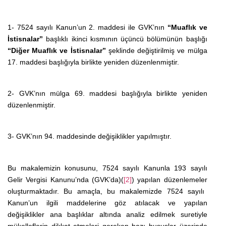
1- 7524 sayılı Kanun’un 2. maddesi ile GVK’nın
“Muaflık ve
İstisnalar”
başlıklı ikinci kısmının üçüncü bölümünün başlığı
“Diğer Muaflık ve İstisnalar”
şeklinde değiştirilmiş ve mülga
17. maddesi başlığıyla birlikte yeniden düzenlenmiştir.
2- GVK’nın mülga 69. maddesi başlığıyla birlikte yeniden
düzenlenmiştir.
3- GVK’nın 94. maddesinde değişiklikler yapılmıştır.
Bu makalemizin konusunu, 7524 sayılı Kanunla
193 sayılı
Gelir Vergisi Kanunu’nda (GVK’da)(
[2]
) yapılan düzenlemeler
oluşturmaktadır. Bu amaçla, bu makalemizde
7524 sayılı
Kanun’un ilgili maddelerine
göz atılacak ve yapılan
değişiklikler ana başlıklar altında analiz edilmek suretiyle
mükelleflerin dikkat etmeleri gereken bazı hususlar üzerinde