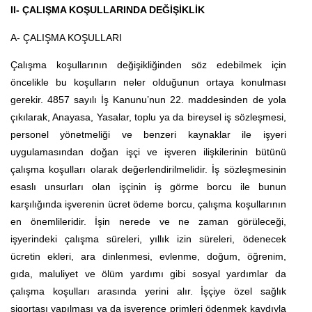
II- ÇALIŞMA KOŞULLARINDA DEĞİŞİKLİK
A- ÇALIŞMA KOŞULLARI
Çalışma koşullarının değişikliğinden söz edebilmek için
öncelikle bu koşulların neler olduğunun ortaya konulması
gerekir. 4857 sayılı İş Kanunu’nun 22. maddesinden de yola
çıkılarak, Anayasa, Yasalar, toplu ya da bireysel iş sözleşmesi,
personel yönetmeliği ve benzeri kaynaklar ile işyeri
uygulamasından doğan işçi ve işveren ilişkilerinin bütünü
çalışma koşulları olarak değerlendirilmelidir. İş sözleşmesinin
esaslı unsurları olan işçinin iş görme borcu ile bunun
karşılığında işverenin ücret ödeme borcu, çalışma koşullarının
en önemlileridir. İşin nerede ve ne zaman görüleceği,
işyerindeki çalışma süreleri, yıllık izin süreleri, ödenecek
ücretin ekleri, ara dinlenmesi, evlenme, doğum, öğrenim,
gıda, maluliyet ve ölüm yardımı gibi sosyal yardımlar da
çalışma koşulları arasında yerini alır. İşçiye özel sağlık
sigortası yapılması ya da işverence primleri ödenmek kaydıyla