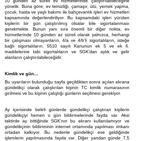
10 günden az süreli ev hizmetlerinde çalıştırılabileceğine
yönelik. Buna göre; ev temizliği, çamaşır, ütü, yemek yapma,
çocuk, hasta ve yaşlı bakımı ile bahçevanlık işleri ev hizmetleri
kapsamında değerlendiriliyor. Bu kapsamdaki işleri yürüten
kişilerin bir gün çalıştırılmış olsalar bile sigortalanması
gerekmekte. Bunun yanı sıra önemli bir diğer nokta; ev
hizmetlerinde 10 günden az süreli olarak yalnızca, herhangi
bir çalışması olmayanların, 4/a ve 4/b’li sigortalıların, isteğe
bağlı sigortalıların, 5510 sayılı Kanunun ek 5 ve ek 6.
maddelerine tabi sigortalıların ve SGK’dan aylık ve gelir
alanların çalıştırılabileceğidir.
Kimlik ve gün…
Bu uyarıların bulunduğu sayfa geçildikten sonra açılan ekrana
gündelikçi olarak çalıştırılan kişinin TC kimlik numarasının
girilmesi ve bu kişinin çalıştığı günlerin seçilmesi gerekiyor.
Ay içerisinde belirli günlerde gündelikçi çalıştıran kişilerin
gündelikçiyi hemen o gün bildirmelerinde fayda var. Aksi
taktirde ay bittiğinde SGK’nın bu ekranı kullanılamıyor ve
gündelikçinin bildiriminin internet ortamında yapılması imkanı
ortadan kalkıyor. Bu nedenle gündelikçi eve geldiğinde
işlemlerin yapılmasında fayda var. Diğer yandan günde 7,5