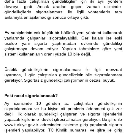
daha fazla çalıştırılan gündelikçiler” için iki ayrı yöntem
devreye girdi. Ancak aradan geçen zaman diliminde
gündelikçilerin sigortalanması ile ilgili yöntemlerin tam
anlamıyla anlaşılamadığı sonucu ortaya çıktı.
Ev sahiplerinin çok küçük bir bölümü yeni yöntemi kullanarak
yanlarında çalışanları sigortalayabildi. Geri kalanı ise eski
usulde yani sigorta yaptırmadan evlerinde gündelikçi
çalıştırmaya devam ediyor. Yapılan tahminlere göre yeni
sistemi kullananların oranı yüzde 10 bile değil.
Üstelik gündelikçilerin sigortalanması ile ilgili mevzuat
uyarınca, 1 gün çalıştırılan gündelikçinin bile sigortalanması
gerekiyor. Sigortasız gündelikçi çalıştırmanın cezası büyük.
Peki nasıl sigortalanacak?
Ay içerisinde 10 günden az çalıştırılan gündelikçinin
sigortalanması ve bu kişiye ait primlerin ödenmesi çok zor
değil. İlk olarak gündelikçi çalıştıran ve sigorta işlemlerini
yapacak kişilerin e devlet şifresi almaları gerekiyor. Bu şifre ile
www.turkiye.gov.tr adresinden sisteme giriş yapılarak sigorta
işlemleri yapılabiliyor. TC Kimlik numarası ve şifre ile giriş