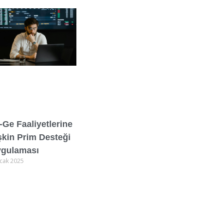
-Ge Faaliyetlerine
işkin Prim Desteği
gulaması
cak 2025