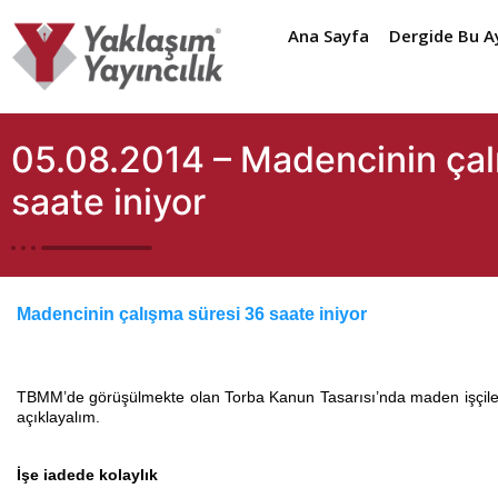
Ana Sayfa
Dergide Bu A
05.08.2014 – Madencinin çal
saate iniyor
Madencinin çalışma süresi 36 saate iniyor
TBMM’de görüşülmekte olan Torba Kanun Tasarısı’nda maden işçiler
açıklayalım.
İşe iadede kolaylık