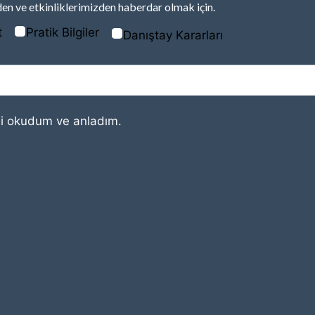
en ve etkinliklerimizden haberdar olmak için.
t
Pratik Bilgiler
Danıştay Kararları
i
okudum ve anladım.