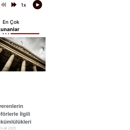
En Çok
unanlar
verenlerin
förlerle İlgili
kümlülükleri
Ocak 2025