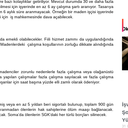
re bazı kolaylıklar getiriliyor. Mevcut durumda 30 ve daha fazla
bilmesi için işyerinde en az 6 ay çalışma şartı aranıyor. Tasarıya
için 6 aylık süre aranmayacak. Örneğin bir maden işçisi işyerinde
lmesi için iş mahkemesinde dava açabilecek.
Ok
emekli olabilecekler. Fiili hizmet zammı da uygulandığında
 Madenlerdeki çalışma koşullarının zorluğu dikkate alındığında
denciler zorunlu nedenlerle fazla çalışma veya olağanüstü
a yapılan çalışmalar fazla çalışma sayılacak ve fazla çalışma
ışanlar için saat başına yüzde elli zamlı olarak ödeniyor.
İş
ilmiş veya en az 5 yıldan beri sigortalı bulunup, toplam 900 gün
lu aranmadan ölenlerin hak sahiplerine ölüm maaşı bağlanacak.
Şo
ak. Soma’da ölenlerin SGK’daki her türlü borçları silinecek.
Yü
31 