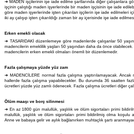
➜ MADEN işçilerinin işe iade edilme şartlarında diğer çalışanlara gö
işçinin çalıştığı maden işyerlerinde bir maden işçisinin işe iade edile
göre maden işyerlerinde işten çıkarılan işçilerin işe iade edilmeleri 
iki ay çalışıp işten çıkarıldığı zaman bir ay içerisinde işe iade edi
Erken emekli olacak
➜ TASARIDAKİ düzenlemeye göre madenlerde çalışanlar 50 yaşında 
madencilerin emeklilik yaşları 50 yaşından daha da önce olabilecek.
madencilerin erken emekli olmaları önemli bir düzenlemedir.
Fazla çalışmaya yüzde yüz zam
➜ MADENCİLERE normal fazla çalışma yaptırılamayacak. Ancak ma
hallerde fazla çalışma yapabilecekler. Bu durumda 36 saatten fazl
ücretleri yüzde yüz zamlı ödenecek. Fazla çalışma ücretleri diğer çal
Ölüm maaşı ve borç silinmesi
➜ En az 1800 gün malullük, yaşlılık ve ölüm sigortaları primi bildir
malullük, yaşlılık ve ölüm sigortaları primi bildirilmiş olma koşu
Anne ve babaya gelir ve aylık bağlanırken muhtaçlık şartı aranmayac