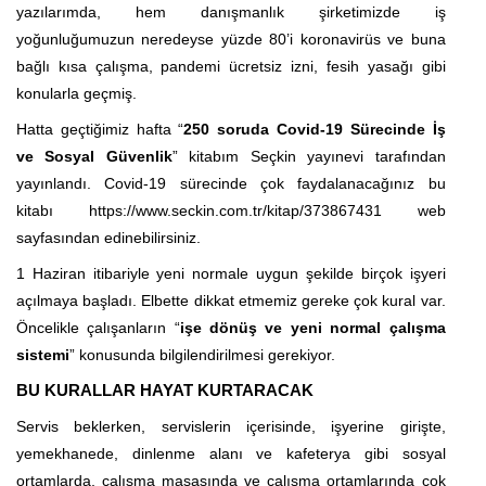
yazılarımda, hem danışmanlık şirketimizde iş
yoğunluğumuzun neredeyse yüzde 80’i koronavirüs ve buna
bağlı kısa çalışma, pandemi ücretsiz izni, fesih yasağı gibi
konularla geçmiş.
Hatta geçtiğimiz hafta “
250 soruda Covid-19 Sürecinde İş
ve Sosyal Güvenlik
” kitabım Seçkin yayınevi tarafından
yayınlandı. Covid-19 sürecinde çok faydalanacağınız bu
kitabı
https://www.seckin.com.tr/kitap/373867431
web
sayfasından edinebilirsiniz.
1 Haziran itibariyle yeni normale uygun şekilde birçok işyeri
açılmaya başladı. Elbette dikkat etmemiz gereke çok kural var.
Öncelikle çalışanların “
işe dönüş ve yeni normal çalışma
sistemi
” konusunda bilgilendirilmesi gerekiyor.
BU KURALLAR HAYAT KURTARACAK
Servis beklerken, servislerin içerisinde, işyerine girişte,
yemekhanede, dinlenme alanı ve kafeterya gibi sosyal
ortamlarda, çalışma masasında ve çalışma ortamlarında çok