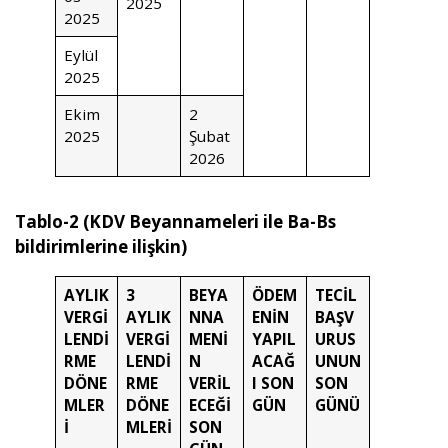
2025
2025
Eylül
2025
Ekim
2
2025
Şubat
2026
Tablo-2 (KDV Beyannameleri ile Ba-Bs
bildirimlerine ilişkin)
AYLIK
3
BEYA
ÖDEM
TECİL
VERGİ
AYLIK
NNA
ENİN
BAŞV
LENDİ
VERGİ
MENİ
YAPIL
URUS
RME
LENDİ
N
ACAĞ
UNUN
DÖNE
RME
VERİL
I SON
SON
MLER
DÖNE
ECEĞİ
GÜN
GÜNÜ
İ
MLERİ
SON