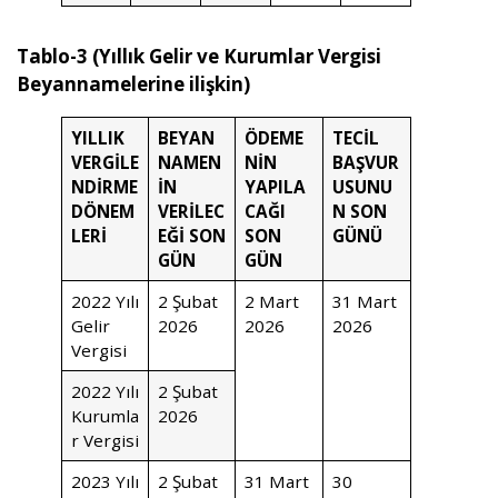
Tablo-3 (Yıllık Gelir ve Kurumlar Vergisi
Beyannamelerine ilişkin)
YILLIK
BEYAN
ÖDEME
TECİL
VERGİLE
NAMEN
NİN
BAŞVUR
NDİRME
İN
YAPILA
USUNU
DÖNEM
VERİLEC
CAĞI
N SON
LERİ
EĞİ SON
SON
GÜNÜ
GÜN
GÜN
2022 Yılı
2 Şubat
2 Mart
31 Mart
Gelir
2026
2026
2026
Vergisi
2022 Yılı
2 Şubat
Kurumla
2026
r Vergisi
2023 Yılı
2 Şubat
31 Mart
30