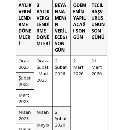
AYLIK
3
BEYA
ÖDEM
TECİL
VERGİ
AYLIK
NNA
ENİN
BAŞV
LENDİ
VERGİ
MENİ
YAPIL
URUS
RME
LENDİ
N
ACAĞ
UNUN
DÖNE
RME
VERİL
I SON
SON
MLER
DÖNE
ECEĞİ
GÜN
GÜNÜ
İ
MLERİ
SON
GÜN
Ocak
Ocak-
2
2
31
2023
Şubat
Şubat
Mart
Mart
-Mart
2026
2026
2026
Şubat
2023
2023
Mart
2023
Nisan
Nisan
2
2023
-
Şubat
Mayıs
2026
Mayıs