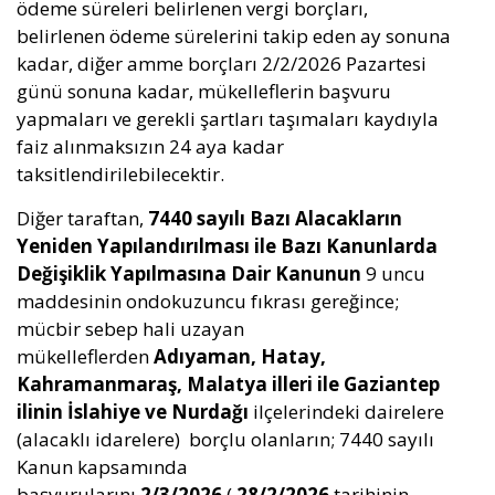
ödeme süreleri belirlenen vergi borçları,
belirlenen ödeme sürelerini takip eden ay sonuna
kadar, diğer amme borçları 2/2/2026 Pazartesi
günü sonuna kadar, mükelleflerin başvuru
yapmaları ve gerekli şartları taşımaları kaydıyla
faiz alınmaksızın 24 aya kadar
taksitlendirilebilecektir.
Diğer taraftan,
7440 sayılı Bazı Alacakların
Yeniden Yapılandırılması ile Bazı Kanunlarda
Değişiklik Yapılmasına Dair Kanunun
9 uncu
maddesinin ondokuzuncu fıkrası gereğince;
mücbir sebep hali uzayan
mükelleflerden
Adıyaman, Hatay,
Kahramanmaraş, Malatya illeri ile Gaziantep
ilinin İslahiye ve Nurdağı
ilçelerindeki dairelere
(alacaklı idarelere) borçlu olanların; 7440 sayılı
Kanun kapsamında
başvurularını
2/3/2026
(
28/2/2026
tarihinin