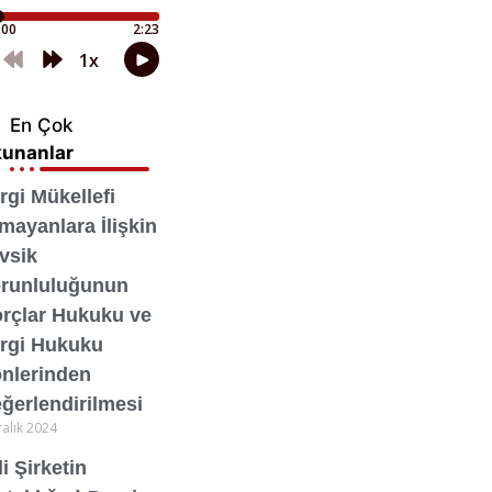
En Çok
unanlar
rgi Mükellefi
mayanlara İlişkin
vsik
runluluğunun
rçlar Hukuku ve
rgi Hukuku
nlerinden
ğerlendirilmesi
ralık 2024
i Şirketin