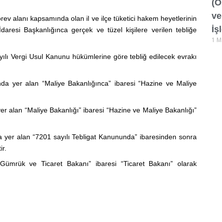
(O
ve
örev alanı kapsamında olan il ve ilçe tüketici hakem heyetlerinin
İş
daresi Başkanlığınca gerçek ve tüzel kişilere verilen tebliğe
1 M
yılı Vergi Usul Kanunu hükümlerine göre tebliğ edilecek evrakı
nda yer alan “Maliye Bakanlığınca” ibaresi “Hazine ve Maliye
yer alan “Maliye Bakanlığı” ibaresi “Hazine ve Maliye Bakanlığı”
da yer alan “7201 sayılı Tebligat Kanununda” ibaresinden sonra
ir.
ümrük ve Ticaret Bakanı” ibaresi “Ticaret Bakanı” olarak