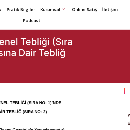
y
Pratik Bilgiler
Kurumsal
Online Satış
İletişim
Podcast
enel Tebliği (Sıra
sına Dair Tebliğ
EL TEBLİĞİ (SIRA NO: 1)’NDE
İR TEBLİĞ (SIRA NO: 2)
 Resmi Gazete’ de Yayımlanmıştır)