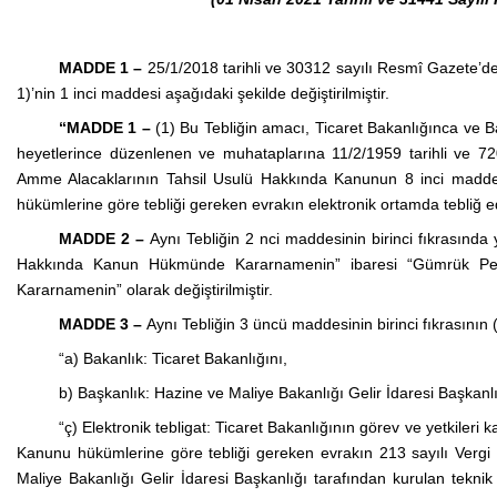
MADDE 1 –
25/1/2018 tarihli ve 30312 sayılı Resmî Gazete’de
1)’nin 1 inci maddesi aşağıdaki şekilde değiştirilmiştir.
“MADDE 1 –
(1) Bu Tebliğin amacı, Ticaret Bakanlığınca ve B
heyetlerince düzenlenen ve muhataplarına 11/2/1959 tarihli ve 720
Amme Alacaklarının Tahsil Usulü Hakkında Kanunun 8 inci maddesi
hükümlerine göre tebliği gereken evrakın elektronik ortamda tebliğ edilm
MADDE 2 –
Aynı Tebliğin 2 nci maddesinin birinci fıkrasında
Hakkında Kanun Hükmünde Kararnamenin” ibaresi “Gümrük Pe
Kararnamenin” olarak değiştirilmiştir.
MADDE 3 –
Aynı Tebliğin 3 üncü maddesinin birinci fıkrasının (a)
“a) Bakanlık: Ticaret Bakanlığını,
b) Başkanlık: Hazine ve Maliye Bakanlığı Gelir İdaresi Başkanlı
“ç) Elektronik tebligat: Ticaret Bakanlığının görev ve yetkileri
Kanunu hükümlerine göre tebliği gereken evrakın 213 sayılı Ver
Maliye Bakanlığı Gelir İdaresi Başkanlığı tarafından kurulan teknik