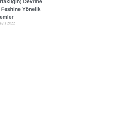
rtaklığın) Devrine
 Feshine Yönelik
lemler
ayıs 2022