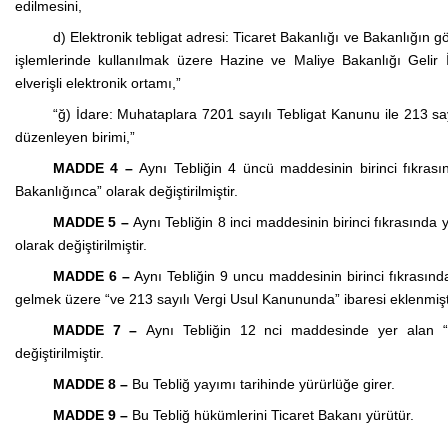
edilmesini,
d) Elektronik tebligat adresi: Ticaret Bakanlığı ve Bakanlığın g
işlemlerinde kullanılmak üzere Hazine ve Maliye Bakanlığı Gelir İ
elverişli elektronik ortamı,”
“ğ) İdare: Muhataplara 7201 sayılı Tebligat Kanunu ile 213 sa
düzenleyen birimi,”
MADDE 4 –
Aynı Tebliğin 4 üncü maddesinin birinci fıkrası
Bakanlığınca” olarak değiştirilmiştir.
MADDE 5 –
Aynı Tebliğin 8 inci maddesinin birinci fıkrasında 
olarak değiştirilmiştir.
MADDE 6 –
Aynı Tebliğin 9 uncu maddesinin birinci fıkrasın
gelmek üzere “ve 213 sayılı Vergi Usul Kanununda” ibaresi eklenmişt
MADDE 7 –
Aynı Tebliğin 12 nci maddesinde yer alan “G
değiştirilmiştir.
MADDE 8 –
Bu Tebliğ yayımı tarihinde yürürlüğe girer.
MADDE 9 –
Bu Tebliğ hükümlerini Ticaret Bakanı yürütür.