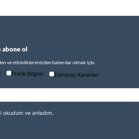
 abone ol
en ve etkinliklerimizden haberdar olmak için.
t
Pratik Bilgiler
Danıştay Kararları
i
okudum ve anladım.