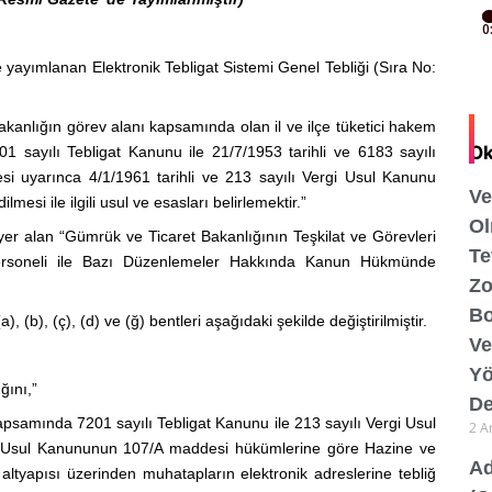
 yayımlanan Elektronik Tebligat Sistemi Genel Tebliği (Sıra No:
akanlığın görev alanı kapsamında olan il ve ilçe tüketici hakem
Ok
1 sayılı Tebligat Kanunu ile 21/7/1953 tarihli ve 6183 sayılı
 uyarınca 4/1/1961 tarihli ve 213 sayılı Vergi Usul Kanunu
Ve
esi ile ilgili usul ve esasları belirlemektir.”
Ol
 yer alan “Gümrük ve Ticaret Bakanlığının Teşkilat ve Görevleri
Te
rsoneli ile Bazı Düzenlemeler Hakkında Kanun Hükmünde
Zo
Bo
, (b), (ç), (d) ve (ğ) bentleri aşağıdaki şekilde değiştirilmiştir.
Ve
Yö
ğını,”
De
 kapsamında 7201 sayılı Tebligat Kanunu ile 213 sayılı Vergi Usul
2 A
gi Usul Kanununun 107/A maddesi hükümlerine göre Hazine ve
Ad
 altyapısı üzerinden muhatapların elektronik adreslerine tebliğ