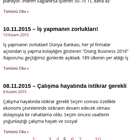
planlıyor. İndirim sağlanırsa işveren 50-75 TL daha az
Tümünü Oku »
10.11.2015 – İş yapmanın zorlukları!
10 Kasım 2015
İş yapmanın zorlukları! Dünya Bankası, her yıl firmalar
açısından iş yapma kolaylığını gösteren “Doing Business 2016”
Raporu’nu geçtiğimiz günlerde açıkladı. 189 ülkenin yer aldığı İş
Tümünü Oku »
08.11.2015 – Çalışma hayatında istikrar gerekli
8 Kasım 2015
Çalışma hayatında istikrar gerekli Seçim sonrası özellikle
ekonomi çevrelerinde istikrarın devam edecek olması
dolayısıyla bir rahatlama oldu. Seçim öncesi vaatlerin
yoğunlaştığı çalışma hayatı ve sosyal
Tümünü Oku »
1
…
3
4
5
6
7
…
10