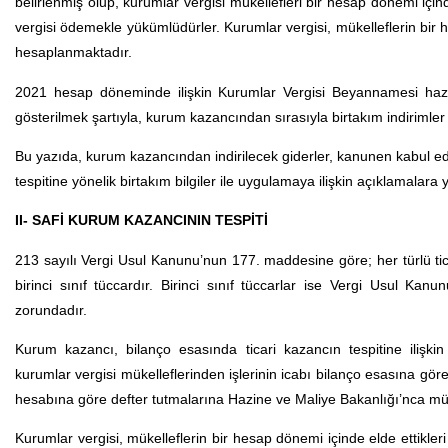
belirlenmiş olup, kurumlar vergisi mükellefleri bir hesap dönemi içi
vergisi ödemekle yükümlüdürler. Kurumlar vergisi, mükelleflerin bir 
hesaplanmaktadır.
2021 hesap döneminde ilişkin Kurumlar Vergisi Beyannamesi hazı
gösterilmek şartıyla, kurum kazancından sırasıyla birtakım indirimler
Bu yazıda, kurum kazancından indirilecek giderler, kanunen kabul e
tespitine yönelik birtakım bilgiler ile uygulamaya ilişkin açıklamalara y
II- SAFİ KURUM KAZANCININ TESPİTİ
213 sayılı Vergi Usul Kanunu’nun 177. maddesine göre; her türlü ticare
birinci sınıf tüccardır. Birinci sınıf tüccarlar ise Vergi Usul K
zorundadır.
Kurum kazancı, bilanço esasında ticari kazancın tespitine ilişkin 
kurumlar vergisi mükelleflerinden işlerinin icabı bilanço esasına gö
hesabına göre defter tutmalarına Hazine ve Maliye Bakanlığı’nca müs
Kurumlar vergisi, mükelleflerin bir hesap dönemi içinde elde ettikle