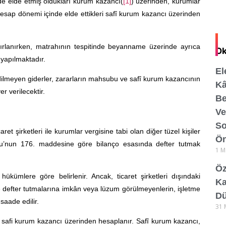
nde elde etmiş oldukları kurum kazancı(
[1]
) üzerinden, kurumlar
hesap dönemi içinde elde ettikleri safî kurum kazancı üzerinden
rlanırken, matrahının tespitinde beyanname üzerinde ayrıca
Ok
 yapılmaktadır.
El
dilmeyen giderler, zararların mahsubu ve safî kurum kazancının
Kâ
er verilecektir.
B
Ve
So
t şirketleri ile kurumlar vergisine tabi olan diğer tüzel kişiler
Ön
anunu’nun 176. maddesine göre bilanço esasında defter tutmak
1 M
Ö
hükümlere göre belirlenir. Ancak, ticaret şirketleri dışındaki
Ka
re defter tutmalarına imkân veya lüzum görülmeyenlerin, işletme
Dü
aade edilir.
31 
ri safi kurum kazancı üzerinden hesaplanır. Safî kurum kazancı,