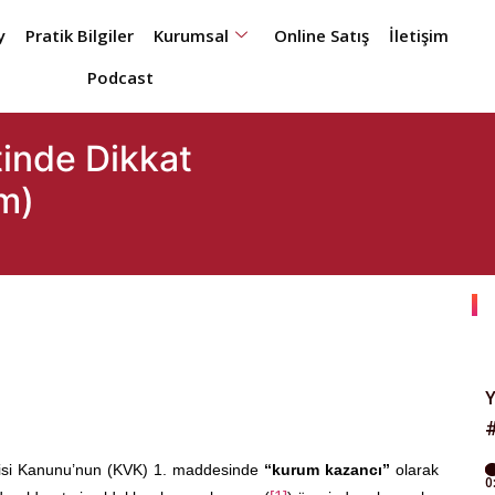
y
Pratik Bilgiler
Kurumsal
Online Satış
İletişim
Podcast
tinde Dikkat
m)
rgisi Kanunu’nun (KVK) 1. maddesinde
“kurum kazancı”
olarak