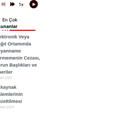
En Çok
unanlar
ektronik Veya
ğıt Ortamında
eyanname
rmemenin Cezası,
run Başlıkları ve
eriler
art 2022
zkaynak
lemlerinin
zeltilmesi
Mart 2024