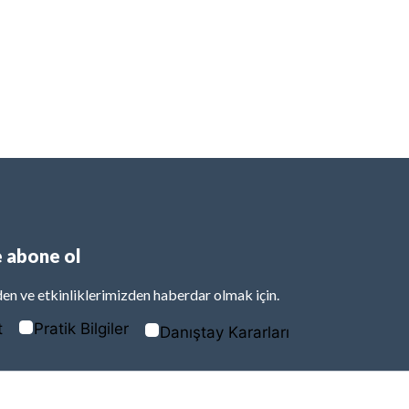
 abone ol
en ve etkinliklerimizden haberdar olmak için.
t
Pratik Bilgiler
Danıştay Kararları