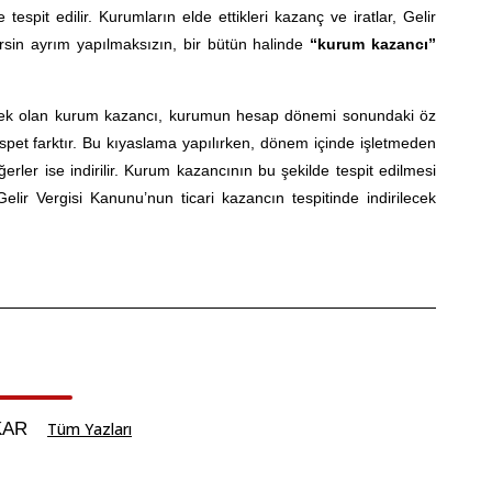
spit edilir. Kurumların elde ettikleri kazanç ve iratlar, Gelir
irsin ayrım yapılmaksızın, bir bütün halinde
“kurum kazancı”
ilecek olan kurum kazancı, kurumun hesap dönemi sonundaki öz
et farktır. Bu kıyaslama yapılırken, dönem içinde işletmeden
ğerler ise indirilir. Kurum kazancının bu şekilde tespit edilmesi
lir Vergisi Kanunu’nun ticari kazancın tespitinde indirilecek
KAR
Tüm Yazları