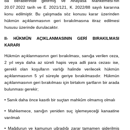
da beraberinde getirmiş ve Anayasa Mahkemesi’nin
20.07.2022 tarih ve E. 2021/121, K. 2022/88 sayılı kararına
konu edilmiştir. Bu çalışmada söz konusu karar üzerinden
hükmün açıklanmasının geri bırakılmasına itiraz edilmesi
hususu üzerinde durulacaktır.
II- HÜKMÜN AÇIKLANMASININ GERİ BIRAKILMASI
KARARI
Hükmün açıklanmasının geri bırakılması, sanığa verilen ceza,
2 yıl veya daha az süreli hapis veya adli para cezası ise,
gerekli olan koşulların varlığı halinde verilecek hükmün
açıklanmasının 5 yıl süreyle geriye bırakılmasıdır. Hükmün
açıklanmasının geri bırakılması için birtakım şartların bir arada
bulunması gerekir;
• Sanık daha önce kasıtlı bir suçtan mahkûm olmamış olmalı
• Mahkemece, sanığın yeniden suç işlemeyeceği kanaatine
varılmalı
• Mağdurun ve kamunun uğradığı zarar tamamen giderilmiş