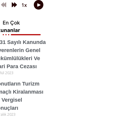
En Çok
unanlar
31 Sayılı Kanunda
verenlerin Genel
kümlülükleri Ve
ari Para Cezası
ylül 2023
nutların Turizm
açlı Kiralanması
 Vergisel
nuçları
ralık 2023