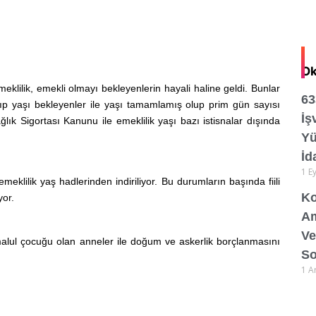
Ok
emeklilik, emekli olmayı bekleyenlerin hayali haline geldi. Bunlar
63
 yaşı bekleyenler ile yaşı tamamlamış olup prim gün sayısı
İş
ğlık Sigortası Kanunu ile emeklilik yaşı bazı istisnalar dışında
Yü
İd
1 E
meklilik yaş hadlerinden indiriliyor. Bu durumların başında fiili
Ko
yor.
Am
Ve
, malul çocuğu olan anneler ile doğum ve askerlik borçlanmasını
So
1 A