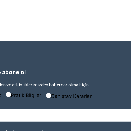
 abone ol
en ve etkinliklerimizden haberdar olmak için.
t
Pratik Bilgiler
Danıştay Kararları