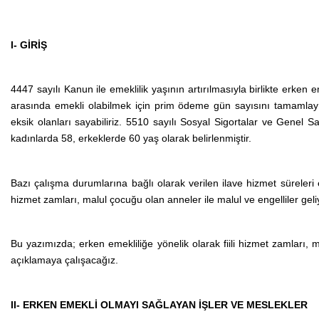
I- GİRİŞ
4447 sayılı Kanun ile emeklilik yaşının artırılmasıyla birlikte erken 
arasında emekli olabilmek için prim ödeme gün sayısını
tamamlayıp
eksik olanları sayabiliriz. 5510 sayılı Sosyal Sigortalar ve Genel Sa
kadınlarda 58, erkeklerde 60 yaş olarak belirlenmiştir.
Bazı çalışma durumlarına bağlı olarak verilen ilave hizmet süreleri e
hizmet zamları, malul çocuğu olan anneler ile malul ve engelliler geli
Bu yazımızda; erken emekliliğe yönelik olarak
fiili hizmet zamları
açıklamaya çalışacağız.
II-
ERKEN EMEKLİ OLMAYI SAĞLAYAN İŞLER VE MESLEKLER