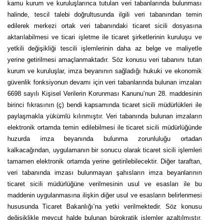
kamu kurum ve kuruluşlarınca tutulan veri tabanlarında bulunması
halinde, tescil talebi doğrultusunda ilgili veri tabanından temin
edilerek merkezi ortak veri tabanındaki ticaret sicili dosyasına
aktarılabilmesi ve ticari işletme ile ticaret şirketlerinin kuruluşu ve
yetkili değişikliği tescili işlemlerinin daha az belge ve maliyetle
yerine getirilmesi amaçlanmaktadır. Söz konusu veri tabanını tutan
kurum ve kuruluşlar, imza beyanının sağladığı hukuki ve ekonomik
güvenlik fonksiyonun devamı için veri tabanlarında bulunan imzaları
6698 sayılı Kişisel Verilerin Korunması Kanunu’nun 28. maddesinin
birinci fıkrasının (ç) bendi kapsamında ticaret sicili müdürlükleri ile
paylaşmakla yükümlü kılınmıştır. Veri tabanında bulunan imzaların
elektronik ortamda temin edilebilmesi ile ticaret sicili müdürlüğünde
huzurda imza beyanında bulunma zorunluluğu ortadan
kalkacağından, uygulamanın bir sonucu olarak ticaret sicili işlemleri
tamamen elektronik ortamda yerine getirilebilecektir. Diğer taraftan,
veri tabanında imzası bulunmayan şahısların imza beyanlarının
ticaret sicili müdürlüğüne verilmesinin usul ve esasları ile bu
maddenin uygulanmasına ilişkin diğer usul ve esasların belirlenmesi
hususunda Ticaret Bakanlığı’na yetki verilmektedir. Söz konusu
değişiklikle mevcut halde bulunan bürokratik işlemler azaltılmıştır.