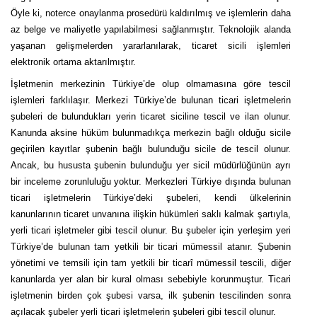
Öyle ki, noterce onaylanma prosedürü kaldırılmış ve işlemlerin daha
az belge ve maliyetle yapılabilmesi sağlanmıştır. Teknolojik alanda
yaşanan gelişmelerden yararlanılarak, ticaret sicili işlemleri
elektronik ortama aktarılmıştır.
İşletmenin merkezinin Türkiye’de olup olmamasına göre tescil
işlemleri farklılaşır. Merkezi Türkiye’de bulunan ticari işletmelerin
şubeleri de bulundukları yerin ticaret siciline tescil ve ilan olunur.
Kanunda aksine hüküm bulunmadıkça merkezin bağlı olduğu sicile
geçirilen kayıtlar şubenin bağlı bulunduğu sicile de tescil olunur.
Ancak, bu hususta şubenin bulunduğu yer sicil müdürlüğünün ayrı
bir inceleme zorunluluğu yoktur. Merkezleri Türkiye dışında bulunan
ticari işletmelerin Türkiye’deki şubeleri, kendi ülkelerinin
kanunlarının ticaret unvanına ilişkin hükümleri saklı kalmak şartıyla,
yerli ticari işletmeler gibi tescil olunur. Bu şubeler için yerleşim yeri
Türkiye’de bulunan tam yetkili bir ticari mümessil atanır. Şubenin
yönetimi ve temsili için tam yetkili bir ticarî mümessil tescili, diğer
kanunlarda yer alan bir kural olması sebebiyle korunmuştur. Ticari
işletmenin birden çok şubesi varsa, ilk şubenin tescilinden sonra
açılacak şubeler yerli ticari işletmelerin şubeleri gibi tescil olunur.