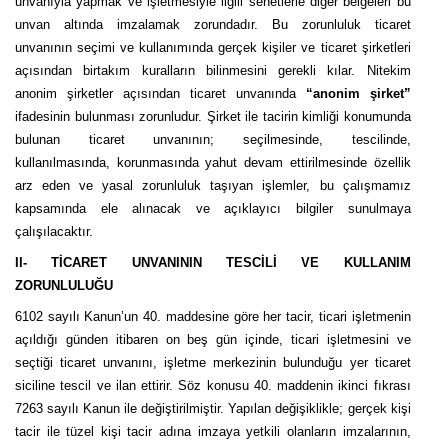
unvanıyla yapmak ve işletmesiyle ilgili senetlerle diğer belgeleri bu
unvan altında imzalamak zorundadır. Bu zorunluluk ticaret
unvanının seçimi ve kullanımında gerçek kişiler ve ticaret şirketl
eri
açısından birtakım kuralların bilinmesini gerekli kılar. Nitekim
anonim şirketler açısından ticaret unvanında
“anonim şirket”
ifadesinin bulunması zorunludur. Şirket ile tacirin kimliği konumunda
bulunan ticaret unvanının; seçilmesinde, tescilinde,
kullanılmasında, korunmasında yahut devam ettirilmesinde özellik
arz eden ve yasal zorunluluk taşıyan işlemler, bu çalışmamız
kapsamında ele alınacak ve açıklayıcı bilgiler sunulmaya
çalışılacaktır.
II- TİCARET UNVANININ TESCİLİ VE KULLANIM
ZORUNLULUĞU
6102 sayılı Kanun’un 40. maddesine göre her tacir, ticari işletmenin
açıldığı günden itibaren on beş gün içinde, ticari işletmesini ve
seçtiği ticaret unvanını, işletme merkezinin bulunduğu yer ticaret
siciline tescil ve ilan ettirir. Söz konusu 40. maddenin ikinci fıkrası
7263 sayılı Kanun ile değiştirilmiştir. Y
apılan değişiklikle; gerçek kişi
tacir ile tüzel kişi tacir adına imzaya yetkili olanların imzalarının,