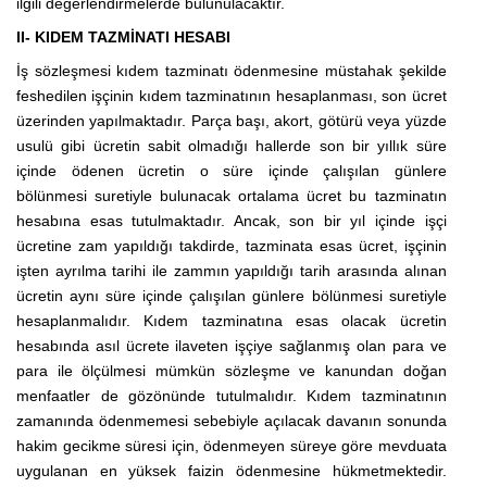
ilgili değerlendirmelerde bulunulacaktır.
II- KIDEM TAZMİNATI HESABI
İş sözleşmesi kıdem tazminatı ödenmesine müstahak şekilde
feshedilen işçinin kıdem tazminatının hesaplanması, son ücret
üzerinden yapılmaktadır. Parça başı, akort, götürü veya yüzde
usulü gibi ücretin sabit olmadığı hallerde son bir yıllık süre
içinde ödenen ücretin o süre içinde çalışılan günlere
bölünmesi suretiyle bulunacak ortalama ücret bu tazminatın
hesabına esas tutulmaktadır. Ancak, son bir yıl içinde işçi
ücretine zam yapıldığı takdirde, tazminata esas ücret, işçinin
işten ayrılma tarihi ile zammın yapıldığı tarih arasında alınan
ücretin aynı süre içinde çalışılan günlere bölünmesi suretiyle
hesaplanmalıdır. Kıdem tazminatına esas olacak ücretin
hesabında asıl ücrete ilaveten işçiye sağlanmış olan para ve
para ile ölçülmesi mümkün sözleşme ve kanundan doğan
menfaatler de gözönünde tutulmalıdır. Kıdem tazminatının
zamanında ödenmemesi sebebiyle açılacak davanın sonunda
hakim gecikme süresi için, ödenmeyen süreye göre mevduata
uygulanan en yüksek faizin ödenmesine hükmetmektedir.