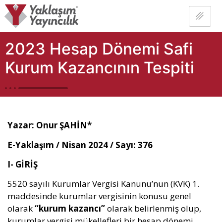
2023 Hesap Dönemi Safi
Kurum Kazancının Tespiti
Yazar:
Onur ŞAHİN*
E-Yaklaşım / Nisan 2024 / Sayı: 37
6
I- GİRİŞ
5520 sayılı Kurumlar Vergisi Kanunu’nun (KVK) 1.
maddesinde kurumlar vergisinin konusu genel
olarak
“kurum kazancı”
olarak belirlenmiş olup,
kurumlar vergisi mükellefleri bir hesap dönemi