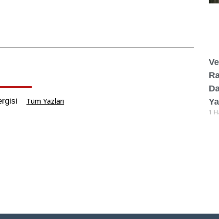
Ve
R
Da
rgisi
Tüm Yazları
Ya
1 H