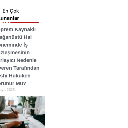
En Çok
unanlar
prem Kaynaklı
ağanüstü Hal
neminde İş
zleşmesinin
rlayıcı Nedenle
veren Tarafından
shi Hukuken
runur Mu?
ayıs 2023