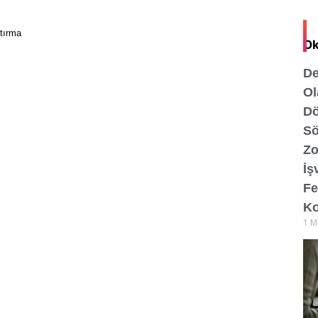
tırma
Ok
De
Ol
Dö
Sö
Zo
İş
Fe
Ko
1 M