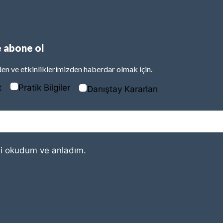
 abone ol
en ve etkinliklerimizden haberdar olmak için.
t
Pratik Bilgiler
Danıştay Kararları
i
okudum ve anladım.