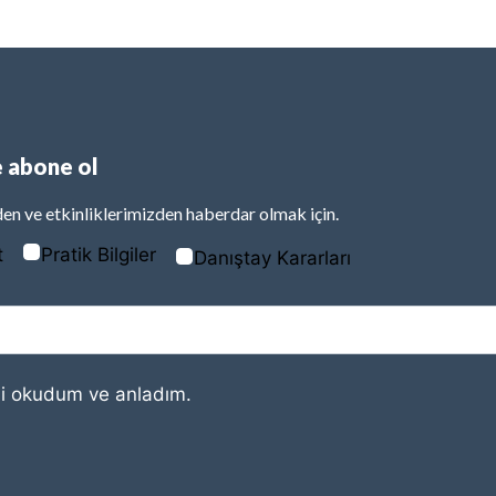
 abone ol
en ve etkinliklerimizden haberdar olmak için.
t
Pratik Bilgiler
Danıştay Kararları
i
okudum ve anladım.