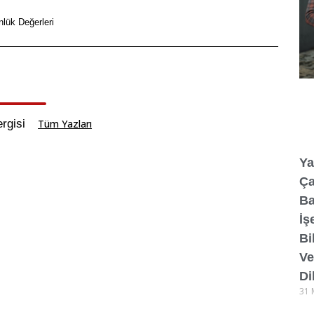
lük Değerleri
rgisi
Tüm Yazları
Ya
Ça
Ba
İş
Bi
Ve
Di
31 