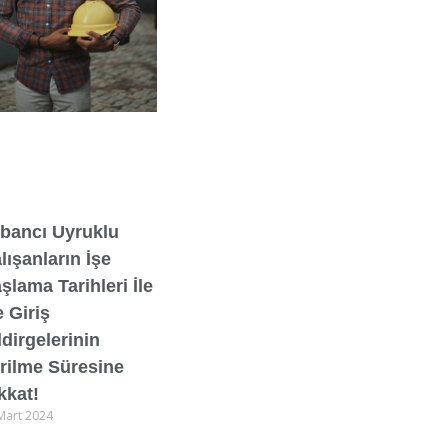
bancı Uyruklu
lışanların İşe
şlama Tarihleri İle
e Giriş
ldirgelerinin
rilme Süresine
kkat!
Mart 2024