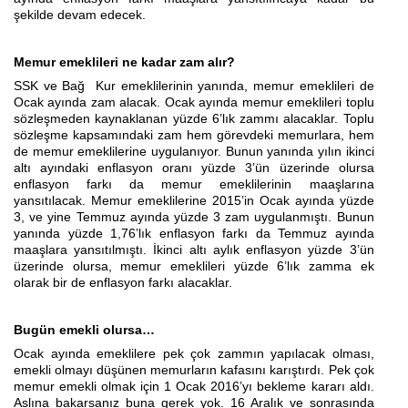
şekilde devam edecek.
Memur emeklileri ne kadar zam alır?
SSK ve Bağ Kur emeklilerinin yanında, memur emeklileri de
Ocak ayında zam alacak. Ocak ayında memur emeklileri toplu
sözleşmeden kaynaklanan yüzde 6’lık zammı alacaklar. Toplu
sözleşme kapsamındaki zam hem görevdeki memurlara, hem
de memur emeklilerine uygulanıyor. Bunun yanında yılın ikinci
altı ayındaki enflasyon oranı yüzde 3’ün üzerinde olursa
enflasyon farkı da memur emeklilerinin maaşlarına
yansıtılacak. Memur emeklilerine 2015’in Ocak ayında yüzde
3, ve yine Temmuz ayında yüzde 3 zam uygulanmıştı. Bunun
yanında yüzde 1,76’lık enflasyon farkı da Temmuz ayında
maaşlara yansıtılmıştı. İkinci altı aylık enflasyon yüzde 3’ün
üzerinde olursa, memur emeklileri yüzde 6’lık zamma ek
olarak bir de enflasyon farkı alacaklar.
Bugün emekli olursa…
Ocak ayında emeklilere pek çok zammın yapılacak olması,
emekli olmayı düşünen memurların kafasını karıştırdı. Pek çok
memur emekli olmak için 1 Ocak 2016’yı bekleme kararı aldı.
Aslına bakarsanız buna gerek yok. 16 Aralık ve sonrasında