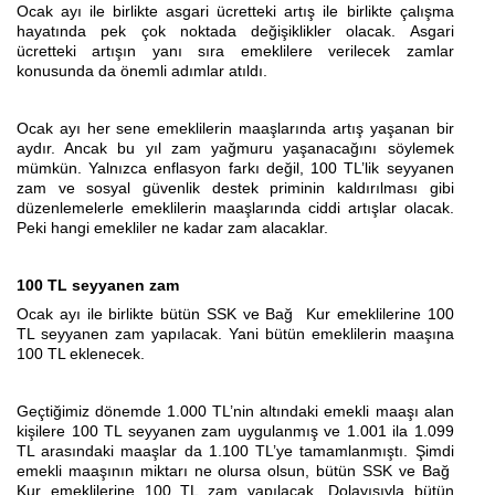
Ocak ayı ile birlikte asgari ücretteki artış ile birlikte çalışma
hayatında pek çok noktada değişiklikler olacak. Asgari
ücretteki artışın yanı sıra emeklilere verilecek zamlar
konusunda da önemli adımlar atıldı.
Ocak ayı her sene emeklilerin maaşlarında artış yaşanan bir
aydır. Ancak bu yıl zam yağmuru yaşanacağını söylemek
mümkün. Yalnızca enflasyon farkı değil, 100 TL’lik seyyanen
zam ve sosyal güvenlik destek priminin kaldırılması gibi
düzenlemelerle emeklilerin maaşlarında ciddi artışlar olacak.
Peki hangi emekliler ne kadar zam alacaklar.
100 TL seyyanen zam
Ocak ayı ile birlikte bütün SSK ve Bağ Kur emeklilerine 100
TL seyyanen zam yapılacak. Yani bütün emeklilerin maaşına
100 TL eklenecek.
Geçtiğimiz dönemde 1.000 TL’nin altındaki emekli maaşı alan
kişilere 100 TL seyyanen zam uygulanmış ve 1.001 ila 1.099
TL arasındaki maaşlar da 1.100 TL’ye tamamlanmıştı. Şimdi
emekli maaşının miktarı ne olursa olsun, bütün SSK ve Bağ
Kur emeklilerine 100 TL zam yapılacak. Dolayısıyla bütün