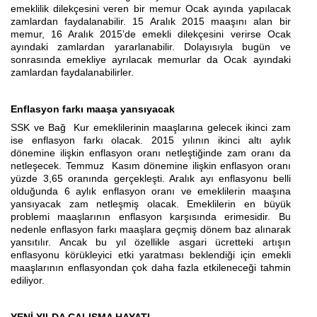
emeklilik dilekçesini veren bir memur Ocak ayında yapılacak
zamlardan faydalanabilir. 15 Aralık 2015 maaşını alan bir
memur, 16 Aralık 2015’de emekli dilekçesini verirse Ocak
ayındaki zamlardan yararlanabilir. Dolayısıyla bugün ve
sonrasında emekliye ayrılacak memurlar da Ocak ayındaki
zamlardan faydalanabilirler.
Enflasyon farkı maaşa yansıyacak
SSK ve Bağ Kur emeklilerinin maaşlarına gelecek ikinci zam
ise enflasyon farkı olacak. 2015 yılının ikinci altı aylık
dönemine ilişkin enflasyon oranı netleştiğinde zam oranı da
netleşecek. Temmuz Kasım dönemine ilişkin enflasyon oranı
yüzde 3,65 oranında gerçekleşti. Aralık ayı enflasyonu belli
olduğunda 6 aylık enflasyon oranı ve emeklilerin maaşına
yansıyacak zam netleşmiş olacak. Emeklilerin en büyük
problemi maaşlarının enflasyon karşısında erimesidir. Bu
nedenle enflasyon farkı maaşlara geçmiş dönem baz alınarak
yansıtılır. Ancak bu yıl özellikle asgari ücretteki artışın
enflasyonu körükleyici etki yaratması beklendiği için emekli
maaşlarının enflasyondan çok daha fazla etkileneceği tahmin
ediliyor.
YENİ YILDA ÇALIŞMA HAYATI