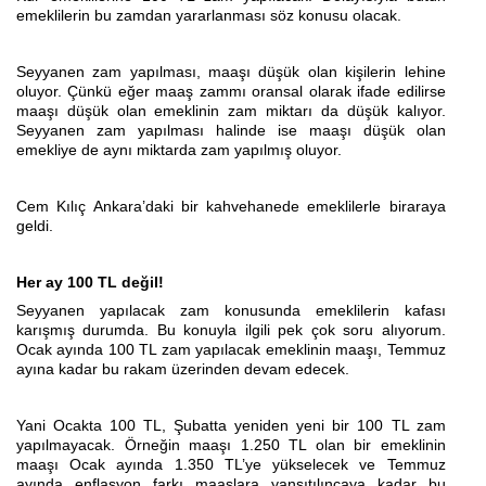
emeklilerin bu zamdan yararlanması söz konusu olacak.
Seyyanen zam yapılması, maaşı düşük olan kişilerin lehine
oluyor. Çünkü eğer maaş zammı oransal olarak ifade edilirse
maaşı düşük olan emeklinin zam miktarı da düşük kalıyor.
Seyyanen zam yapılması halinde ise maaşı düşük olan
emekliye de aynı miktarda zam yapılmış oluyor.
Cem Kılıç Ankara’daki bir kahvehanede emeklilerle biraraya
geldi.
Her ay 100 TL değil!
Seyyanen yapılacak zam konusunda emeklilerin kafası
karışmış durumda. Bu konuyla ilgili pek çok soru alıyorum.
Ocak ayında 100 TL zam yapılacak emeklinin maaşı, Temmuz
ayına kadar bu rakam üzerinden devam edecek.
Yani Ocakta 100 TL, Şubatta yeniden yeni bir 100 TL zam
yapılmayacak. Örneğin maaşı 1.250 TL olan bir emeklinin
maaşı Ocak ayında 1.350 TL’ye yükselecek ve Temmuz
ayında enflasyon farkı maaşlara yansıtılıncaya kadar bu