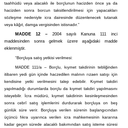
taahhüdü veya alacaklı ile borçlunun hacizden önce ya da
hacizden sonra borcun taksitlendirilmesi için yapacakları
sözleşme nedeniyle icra dairesinde düzenlenecek tutanak
veya kâğıt, damga vergisinden istisnadır.”
MADDE 12 –
2004 sayılı Kanuna 111 inci
maddesinden sonra gelmek üzere aşağıdaki madde
eklenmiştir.
“Borçluya satış yetkisi verilmesi:
MADDE 111/a – Borçlu, kıymet takdirinin tebliğinden
itibaren yedi gün içinde haczedilen malının
rızaen
satışı için
kendisine yetki verilmesini talep edebilir. Kıymet takdiri
yapılmadığı durumlarda borçlu da kıymet takdiri yapılmasını
isteyebilir. İcra müdürü, kıymet takdirinin kesinleşmesinden
sonra cebrî satış işlemlerini durdurarak borçluya on beş
günlük süre verir. Borçluya verilen sürenin başlangıcından
üçüncü fıkra uyarınca verilen icra mahkemesinin kararına
kadar geçen sürede alacaklı bakımından satış isteme süresi