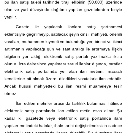
bu ilan satış talebi tarihinde
tirajı
ellibinin
(50.000) üzerinde
olan ve yurt düzeyinde dağıtımı yapılan gazetelerden biriyle
yapılır.
Gazete ile yapılacak ilanlara satış şartnamesi
eklentisiyle geçirilmeyip, satılacak şeyin cinsi, mahiyeti, önemli
vasıfları, muhammen kıymeti ve bulunduğu yer, birinci ve ikinci
artırmanın yapılacağı gün ve saat aralığı ile artırmaya ilişkin
bilgilerin yer aldığı elektronik satış
portalı
yazılmakla iktifa
olunur. İcra dairesince yapılması zaruri ilanlar dışında, taraflar
elektronik satış
portalında
yer alan ilan metnini, masrafı
kendilerine ait olmak üzere, diledikleri vasıtalarla ilan edebilir.
Ancak hususi mahiyetteki bu ilan resmî muameleye tesir
etmez.
İlan edilen metinler arasında farklılık bulunması hâlinde
elektronik satış
portalında
ilan edilen metin esas alınır. Şu
kadar ki, gazetede veya elektronik satış
portalında
ilanı
yapılan metindeki hatalar, ihale tarihi değiştirilmeksizin sadece