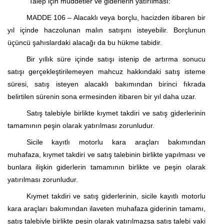
“Talep için müddetler ve giderlerin yatırılması:
MADDE 106 – Alacaklı veya borçlu, hacizden itibaren bir
yıl içinde
haczolunan
malın satışını isteyebilir. Borçlunun
üçüncü şahıslardaki alacağı da bu hükme tabidir.
Bir yıllık süre içinde satışı istenip de artırma sonucu
satışı gerçekleştirilemeyen mahcuz hakkındaki satış isteme
süresi, satış isteyen alacaklı bakımından birinci fıkrada
belirtilen sürenin sona ermesinden itibaren bir yıl daha uzar.
Satış talebiyle birlikte kıymet takdiri ve satış giderlerinin
tamamının peşin olarak yatırılması zorunludur.
Sicile kayıtlı motorlu kara araçları bakımından
muhafaza, kıymet takdiri ve satış talebinin birlikte yapılması ve
bunlara ilişkin giderlerin tamamının birlikte ve peşin olarak
yatırılması zorunludur.
Kıymet takdiri ve satış giderlerinin, sicile kayıtlı motorlu
kara araçları bakımından ilaveten muhafaza giderinin tamamı,
satış talebiyle birlikte peşin olarak yatırılmazsa satış talebi vaki