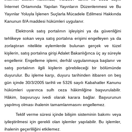
İnternet Ortamında Yapılan Yayınların Düzenlenmesi ve Bu
Yayınlar Yoluyla İşlenen Suçlarla Mücadele Edilmesi Hakkında
Kanunun 8/A maddesi hükümleri uygulanır.
Elektronik satış
portalının
işleyişini ya da güvenliğini
tehlikeye sokan veya satış
portalına
erişimi engelleyen ya da
zorlaştıran nitelikte eylemlerde bulunan gerçek ve tüzel
kişilerin, satış
portalına
girişi Adalet Bakanlığınca üç ay süreyle
engellenir. Engelleme işlemi, derhâl uygulanmaya başlanır ve
satış
portalının
ilgili kişilerin görebileceği bir bölümünde
duyurulur. Bu işleme karşı, duyuru tarihinden itibaren on beş
gün içinde
30/3/2005
tarihli ve 5326 sayılı Kabahatler Kanunu
hükümleri uyarınca sulh ceza hâkimliğine başvurulabilir.
Hâkim, başvuruyu ivedi olarak karara bağlar. Başvurunun
yapılmış olması ihalenin tamamlanmasını engellemez.
Teklif verme süresi içinde bilişim sisteminin bakımı veya
iyileştirilmesi için gerekli olan işlemler yapılabilir. Bu işlemler,
ihalenin geçerliliğini etkilemez.