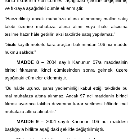
ikinci fıkrasının son cümlesi aşağıdaki şekilde değiştirilmiş
ve fıkraya aşağıdaki cümle eklenmiştir.
“Haczedilmiş ancak muhafaza altına alınmamış mallar satış
talebi üzerine muhafaza altına alınır veya ihale alıcısına
teslime hazır hâle getirilir, aksi takdirde satış yapılamaz.”
“Sicile kayıtlı motorlu kara araçları bakımından 106
ncı
madde
hükmü saklıdır.”
MADDE 8 –
2004 sayılı Kanunun 97/a maddesinin
birinci fıkrasına ikinci cümlesinden sonra gelmek üzere
aşağıdaki cümleler eklenmiştir.
“Bu hâlde üçüncü şahıs yedieminliği kabul ettiği takdirde bu
mal muhafaza altına alınmaz. Ancak 97
nci
maddenin birinci
fıkrası uyarınca takibin devamına karar verilmesi hâlinde mal
muhafaza altına alınabilir.”
MADDE 9 –
2004 sayılı Kanunun 106
ncı
maddesi
başlığıyla birlikte aşağıdaki şekilde değiştirilmiştir.