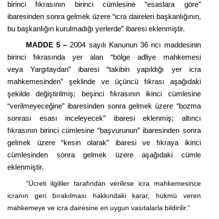
birinci fıkrasının birinci cümlesine “esaslara göre”
ibaresinden sonra gelmek üzere “icra daireleri başkanlığının,
bu başkanlığın kurulmadığı yerlerde” ibaresi eklenmiştir.
MADDE 5 –
2004 sayılı Kanunun 36
ncı
maddesinin
birinci fıkrasında yer alan “bölge adliye mahkemesi
veya
Yargıtaydan
” ibaresi “takibin yapıldığı yer icra
mahkemesinden” şeklinde ve üçüncü fıkrası aşağıdaki
şekilde değiştirilmiş; beşinci fıkrasının ikinci cümlesine
“verilmeyeceğine” ibaresinden sonra gelmek üzere “bozma
sonrası esası inceleyecek” ibaresi eklenmiş; altıncı
fıkrasının birinci cümlesine “başvurunun” ibaresinden sonra
gelmek üzere “kesin olarak” ibaresi ve fıkraya ikinci
cümlesinden sonra gelmek üzere aşağıdaki cümle
eklenmiştir.
“Ücreti ilgililer tarafından verilirse icra mahkemesince
icranın geri bırakılması hakkındaki karar, hükmü veren
mahkemeye ve icra dairesine en uygun vasıtalarla bildirilir.”