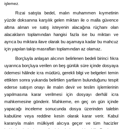
işlemez.
Rızai
satışta bedel, malın muhammen kıymetinin
yüzde doksanına karşılık gelen miktarı ile o malla güvence
altına alınan ve satış isteyenin alacağına rüçhanı olan
alacakların toplamından hangisi fazla ise bu miktarı ve
ayrıca bu miktara ilave olarak bu aşamaya kadar bu mahcuz
için yapılan takip masrafları toplamından az olamaz.
Borçluyla anlaşan alıcının belirlenen bedeli birinci fıkra
uyarınca borçluya verilen on beş günlük süre içinde dosyaya
ödemesi hâlinde icra müdürü, gerekli bilgi ve belgeleri temin
ettikten sonra yukarıda belirtilen şartların bulunduğunu tespit
ederse satışın onayı ile malın devir ve teslim işlemlerinin
yapılmasına karar verilmesi için dosyayı derhâl icra
mahkemesine gönderir.
Mahkeme, en geç on gün içinde
yapacağı inceleme sonucunda dosya üzerinden talebin
kabulüne veya reddine kesin olarak karar verir. Kabul
kararıyla malın mülkiyeti alıcıya geçer ve tüm hacizler