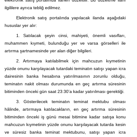
elektronik satış
portalında
ilanen düzeltilir. Bu düzeltme ilanı
ilgililere ayrıca tebliğ edilmez.
Elektronik satış
portalında
yapılacak ilanda aşağıdaki
hususlar yer alır:
1. Satılacak şeyin cinsi, mahiyeti, önemli vasıfları,
muhammen kıymeti, bulunduğu yer ve varsa görselleri ile
artırma şartnamesinde yer alan diğer bilgileri.
2. Artırmaya katılabilmek için mahcuzun kıymetinin
yüzde onunu karşılayacak tutardaki teminatın satışı yapan icra
dairesinin banka hesabına yatırılmasının zorunlu olduğu,
teminatın nakit olması durumunda en geç artırma süresinin
bitiminden önceki gün saat
23:30’a
kadar yatırılması gerektiği.
3. Gösterilecek teminatın teminat mektubu olması
hâlinde, artırmaya katılacakların, en geç artırma süresinin
bitiminden önceki iş günü mesai bitimine kadar satışa konu
mahcuzun kıymetinin yüzde onunu karşılayacak tutarda kesin
ve süresiz banka teminat mektubunu, satışı yapan icra