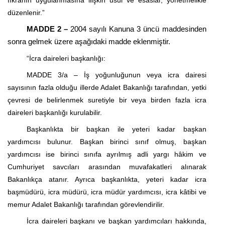
fıkranın uygulanmasına ilişkin usul ve esaslar, yönetmelikle
düzenlenir.”
MADDE 2 –
2004 sayılı Kanuna 3 üncü maddesinden
sonra gelmek üzere aşağıdaki madde eklenmiştir.
“İcra daireleri başkanlığı:
MADDE 3/a – İş yoğunluğunun veya icra dairesi
sayısının fazla olduğu illerde Adalet Bakanlığı tarafından, yetki
çevresi de belirlenmek suretiyle bir veya birden fazla icra
daireleri başkanlığı kurulabilir.
Başkanlıkta bir başkan ile yeteri kadar başkan
yardımcısı bulunur. Başkan birinci sınıf olmuş, başkan
yardımcısı ise birinci sınıfa ayrılmış adli yargı hâkim ve
Cumhuriyet savcıları arasından muvafakatleri alınarak
Bakanlıkça atanır. Ayrıca başkanlıkta, yeteri kadar icra
başmüdürü, icra müdürü, icra müdür yardımcısı, icra kâtibi ve
memur Adalet Bakanlığı tarafından görevlendirilir.
İcra daireleri başkanı ve başkan yardımcıları hakkında,